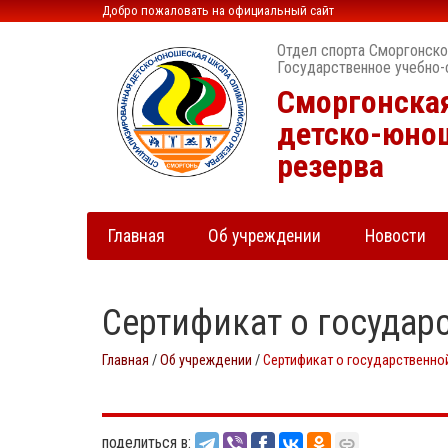
Добро пожаловать на официальный сайт
Отдел спорта Сморгонско
Государственное учебно-
Сморгонска
детско-юно
резерва
Главная
Об учреждении
Новости
Сертификат о госуда
Главная
/
Об учреждении
/
Сертификат о государственно
поделиться в: